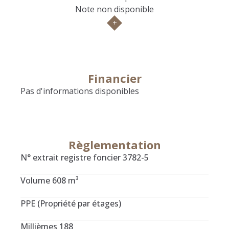
Note non disponible
C'est un bien qui répond entièrement aux besoins
d'une famille et qui, comme cela est précisé, peut
aisément contenir 5 chambres au total contre 4
actuellement.
Financier
Pour toute demande de dossier ou pour une visite des
Pas d'informations disponibles
lieux, n'hésitez pas à nous contacter.
Règlementation
N° extrait registre foncier
3782-5
Volume
608 m³
PPE (Propriété par étages)
Millièmes
188