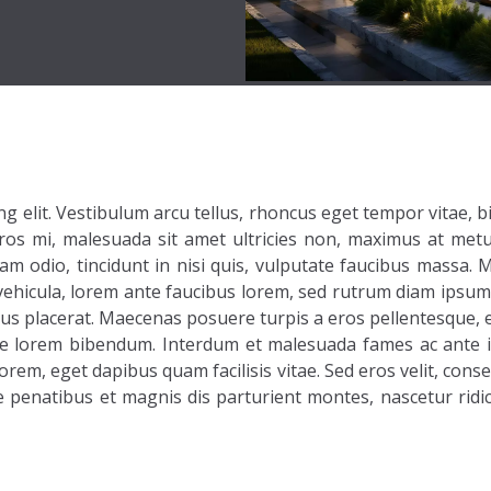
g elit. Vestibulum arcu tellus, rhoncus eget tempor vitae, b
s mi, malesuada sit amet ultricies non, maximus at metus. 
am odio, tincidunt in nisi quis, vulputate faucibus massa
vehicula, lorem ante faucibus lorem, sed rutrum diam ipsum
us placerat. Maecenas posuere turpis a eros pellentesque, eg
ie lorem bibendum. Interdum et malesuada fames ac ante i
orem, eget dapibus quam facilisis vitae. Sed eros velit, conse
que penatibus et magnis dis parturient montes, nascetur ri