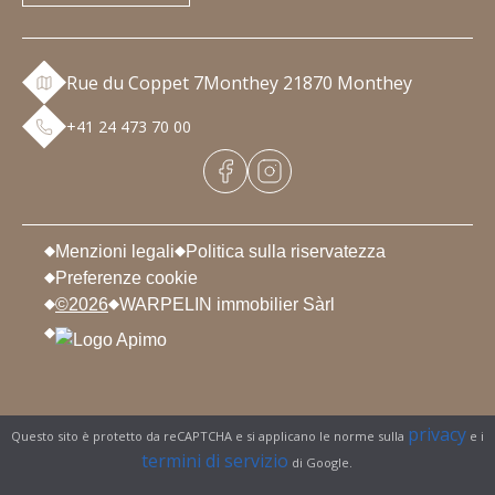
Rue du Coppet 7
Monthey 2
1870 Monthey
+41 24 473 70 00
Menzioni legali
Politica sulla riservatezza
Preferenze cookie
©2026
WARPELIN immobilier Sàrl
privacy
Questo sito è protetto da reCAPTCHA e si applicano le norme sulla
e i
termini di servizio
di Google.