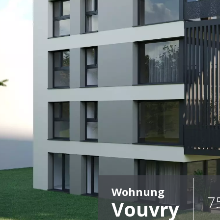
Wohnung
7
Vouvry