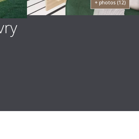
+ photos (12)
vry