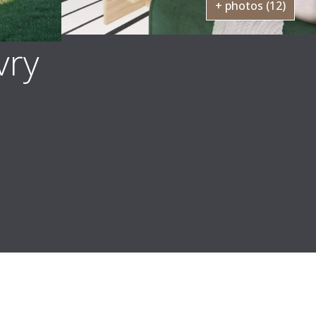
+ photos (12)
vry