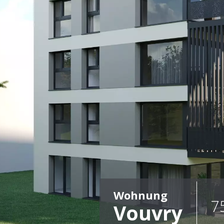
Wohnung
7
Vouvry