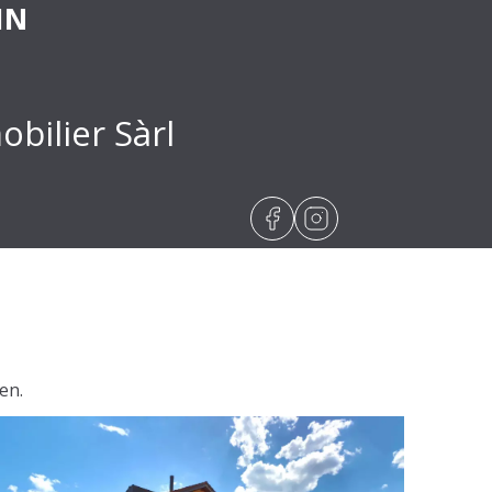
IN
ilier Sàrl
en.