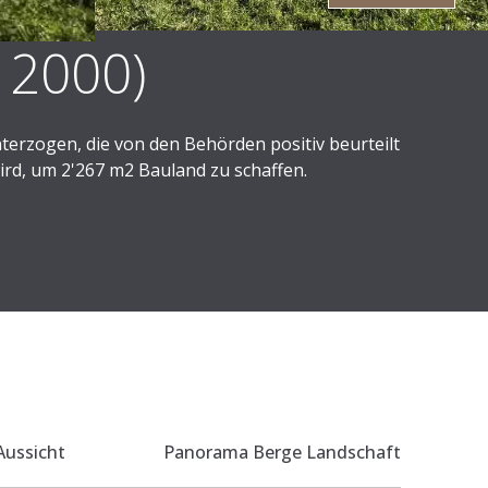
 2000)
nterzogen, die von den Behörden positiv beurteilt
wird, um 2'267 m2 Bauland zu schaffen.
t ihnen zu mehr oder weniger gleichen Teilen
hnungen).
ung an sich. Eine Baugenehmigung für die Villen
zellenfläche. Das diesbezügliche Reglement ist
Aussicht
Panorama Berge Landschaft
ein angenehmes und grünes Lebensumfeld. Mit
 höchsten Punkt, den Dents du Midi, besitzt