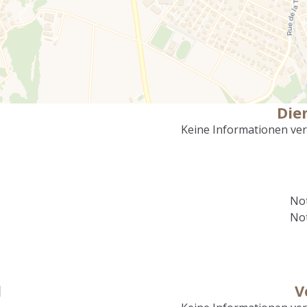
Die
Keine Informationen ve
Not
Not
l
V