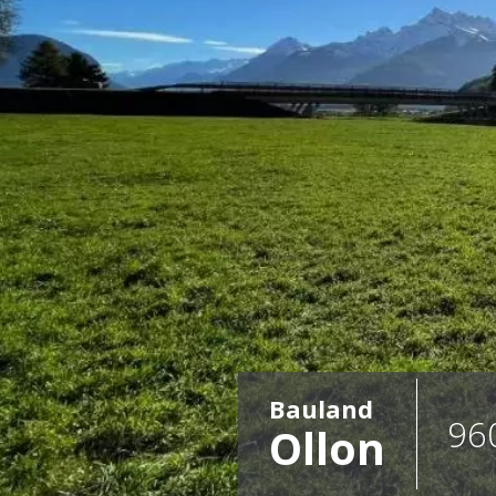
Bauland
96
Ollon